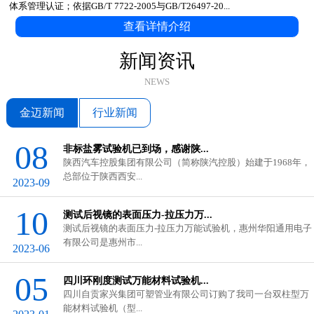
体系管理认证；依据GB/T 7722-2005与GB/T26497-20...
查看详情介绍
新闻资讯
NEWS
金迈新闻
行业新闻
08
非标盐雾试验机已到场，感谢陕...
陕西汽车控股集团有限公司（简称陕汽控股）始建于1968年，
总部位于陕西西安...
2023-09
10
测试后视镜的表面压力-拉压力万...
测试后视镜的表面压力-拉压力万能试验机，惠州华阳通用电子
GB/T 3682.1-2018与ASTM D1238...
有限公司是惠州市...
2023-06
在塑料工业中，熔体流动速率（...
05
科思Quarrz固体比重计的使用
四川环刚度测试万能材料试验机...
四川自贡家兴集团可塑管业有限公司订购了我司一台双柱型万
数显直读式密度测试仪固体采用...
能材料试验机（型...