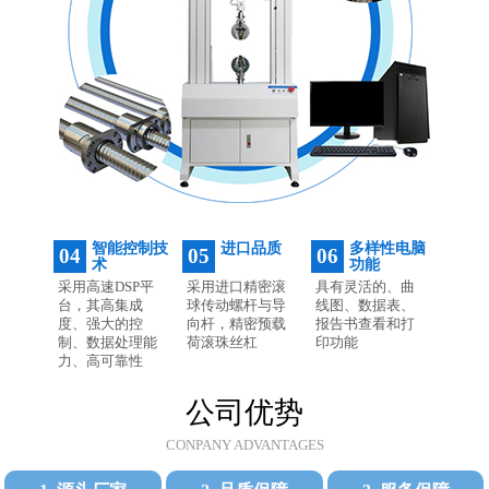
智能控制技
进口品质
多样性电脑
04
05
06
术
功能
采用高速DSP平
采用进口精密滚
具有灵活的、曲
台，其高集成
球传动螺杆与导
线图、数据表、
度、强大的控
向杆，精密预载
报告书查看和打
制、数据处理能
荷滚珠丝杠
印功能
力、高可靠性
公司优势
CONPANY ADVANTAGES