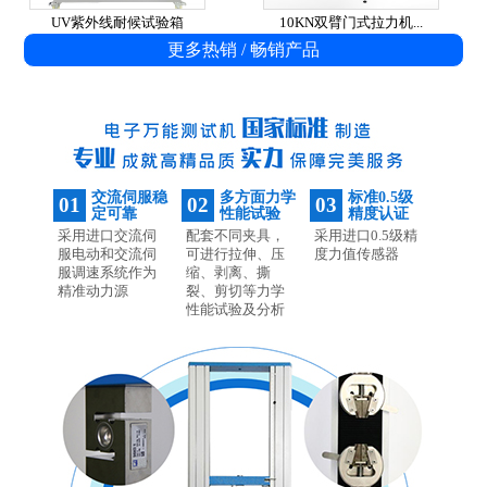
UV紫外线耐候试验箱
10KN双臂门式拉力机...
更多热销 / 畅销产品
交流伺服稳
多方面力学
标准0.5级
01
02
03
定可靠
性能试验
精度认证
采用进口交流伺
配套不同夹具，
采用进口0.5级精
服电动和交流伺
可进行拉伸、压
度力值传感器
服调速系统作为
缩、剥离、撕
精准动力源
裂、剪切等力学
性能试验及分析