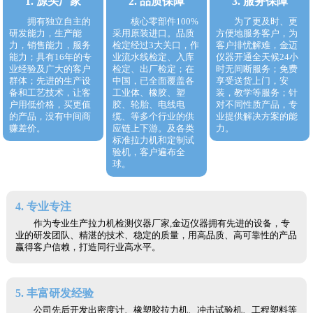
1. 源头厂家
2. 品质保障
3. 服务保障
拥有独立自主的
核心零部件100%
为了更及时、更
研发能力，生产能
采用原装进口。品质
方便地服务客户，为
力，销售能力，服务
检定经过3大关口，作
客户排忧解难，金迈
能力；具有16年的专
业流水线检定、入库
仪器开通全天候24小
业经验及广大的客户
检定、出厂检定；在
时无间断服务；免费
群体；先进的生产设
中国，已全面覆盖各
享受送货上门，安
备和工艺技术，让客
工业体、橡胶、塑
装，教学等服务；针
户用低价格，买更值
胶、轮胎、电线电
对不同性质产品，专
的产品，没有中间商
缆、等多个行业的供
业提供解决方案的能
赚差价。
应链上下游。及各类
力。
标准拉力机和定制试
验机，客户遍布全
球。
4. 专业专注
作为专业生产拉力机检测仪器厂家,金迈仪器拥有先进的设备，专
业的研发团队、精湛的技术、稳定的质量，用高品质、高可靠性的产品
赢得客户信赖，打造同行业高水平。
5. 丰富研发经验
公司先后开发出密度计、橡塑胶拉力机、冲击试验机、工程塑料等