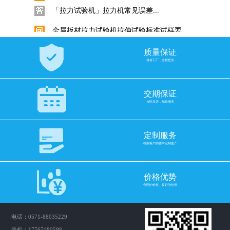
「拉力试验机」拉力机常见误差...
金属板材拉力试验机拉伸试验标准试样要...
金属拉伸试验标准试样要求是什...
质量保证
电子拉力试验机选择滚珠丝杠还是梯形丝...
自有工厂，全程把关
拉力试验机如何配置合适的丝杆...
交期保证
挑选电子拉力机力值是否越大越准！
按时发货，加急服务
拉力机力值选购十分重要，如何...
GB/T 3682.1-2018与ASTM D1238...
定制服务
在塑料工业中，熔体流动速率（...
根据客户的需求定制生产
科思Quarrz固体比重计的使用
价格优势
数显直读式密度测试仪固体采用...
合理的价格、良好的信誉
橡胶比重计密度计与密度测试仪操作使用...
橡胶比重计密度计与密度测试仪...
电话：0571-88035229
手机：17767180598