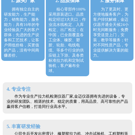
1. 源头厂家
2. 品质保障
3. 服务保障
拥有独立自主的
核心零部件100%
为了更及时、更
研发能力，生产能
采用原装进口。品质
方便地服务客户，为
力，销售能力，服务
检定经过3大关口，作
客户排忧解难，金迈
能力；具有16年的专
业流水线检定、入库
仪器开通全天候24小
业经验及广大的客户
检定、出厂检定；在
时无间断服务；免费
群体；先进的生产设
中国，已全面覆盖各
享受送货上门，安
备和工艺技术，让客
工业体、橡胶、塑
装，教学等服务；针
户用低价格，买更值
胶、轮胎、电线电
对不同性质产品，专
的产品，没有中间商
缆、等多个行业的供
业提供解决方案的能
赚差价。
应链上下游。及各类
力。
标准拉力机和定制试
验机，客户遍布全
球。
4. 专业专注
作为专业生产拉力机检测仪器厂家,金迈仪器拥有先进的设备，专
业的研发团队、精湛的技术、稳定的质量，用高品质、高可靠性的产品
赢得客户信赖，打造同行业高水平。
5. 丰富研发经验
公司先后开发出密度计、橡塑胶拉力机、冲击试验机、工程塑料等