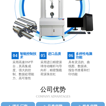
智能控制技
进口品质
多样性电脑
04
05
06
术
功能
采用高速DSP平
采用进口精密滚
具有灵活的、曲
台，其高集成
球传动螺杆与导
线图、数据表、
度、强大的控
向杆，精密预载
报告书查看和打
制、数据处理能
荷滚珠丝杠
印功能
力、高可靠性
公司优势
CONPANY ADVANTAGES