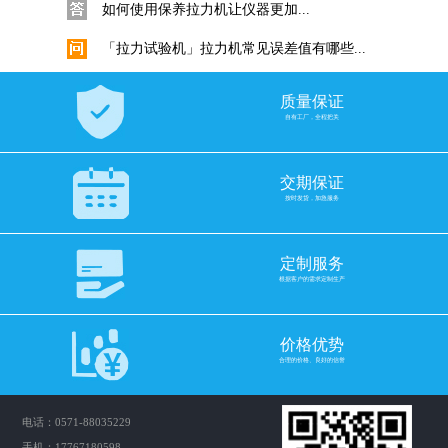
如何使用保养拉力机让仪器更加...
「拉力试验机」拉力机常见误差值有哪些...
「拉力试验机」拉力机常见误差...
质量保证
金属板材拉力试验机拉伸试验标准试样要...
自有工厂，全程把关
金属拉伸试验标准试样要求是什...
电子拉力试验机选择滚珠丝杠还是梯形丝...
交期保证
按时发货，加急服务
拉力试验机如何配置合适的丝杆...
挑选电子拉力机力值是否越大越准！
定制服务
拉力机力值选购十分重要，如何...
根据客户的需求定制生产
GB/T 3682.1-2018与ASTM D1238...
在塑料工业中，熔体流动速率（...
价格优势
合理的价格、良好的信誉
科思Quarrz固体比重计的使用
数显直读式密度测试仪固体采用...
电话：0571-88035229
橡胶比重计密度计与密度测试仪操作使用...
手机：17767180598