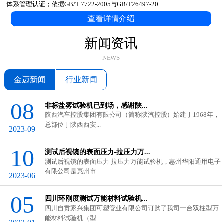
体系管理认证；依据GB/T 7722-2005与GB/T26497-20...
查看详情介绍
新闻资讯
NEWS
金迈新闻
行业新闻
08
非标盐雾试验机已到场，感谢陕...
陕西汽车控股集团有限公司（简称陕汽控股）始建于1968年，
总部位于陕西西安...
2023-09
10
测试后视镜的表面压力-拉压力万...
测试后视镜的表面压力-拉压力万能试验机，惠州华阳通用电子
有限公司是惠州市...
2023-06
GB/T 3682.1-2018与ASTM D1238...
05
四川环刚度测试万能材料试验机...
在塑料工业中，熔体流动速率（...
四川自贡家兴集团可塑管业有限公司订购了我司一台双柱型万
能材料试验机（型...