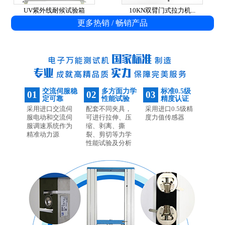
UV紫外线耐候试验箱
10KN双臂门式拉力机...
更多热销 / 畅销产品
交流伺服稳
多方面力学
标准0.5级
01
02
03
定可靠
性能试验
精度认证
采用进口交流伺
配套不同夹具，
采用进口0.5级精
服电动和交流伺
可进行拉伸、压
度力值传感器
服调速系统作为
缩、剥离、撕
精准动力源
裂、剪切等力学
性能试验及分析