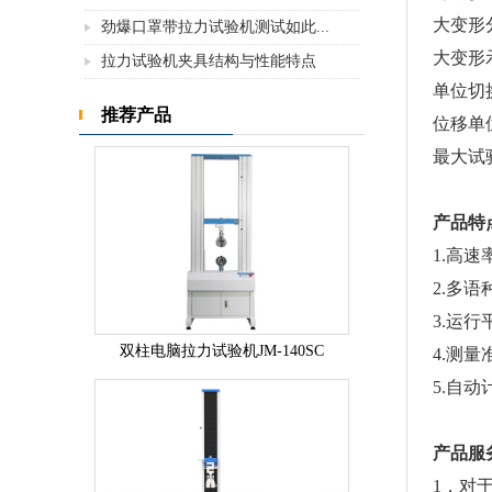
大变形
劲爆口罩带拉力试验机测试如此...
大变形
拉力试验机夹具结构与性能特点
单位切
推荐产品
位移单
最大试
产品特
1.高
2.多
3.运
双柱电脑拉力试验机JM-140SC
4.测
5.自
产品服
1，对