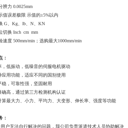
分辨力
0.0025mm
示值误差极限
示值的±5%以内
换
G、Kg、lb、N、KN
位切换
Inch cm mm
验速度
500mm/min；选购最大1000mm/min
点：
速率，低振动，低噪音的伺服电机驱动
语种应用功能，适应不同的国别使用
行平稳，可靠性强，坚固耐用
量准确高，通过第三方检测机构认证
动计算最大力、小力、平均力、大变形、伸长率、强度等功能
务
：
于用户无法自行解决的问题，我公司负责派遣技术人员协助解决