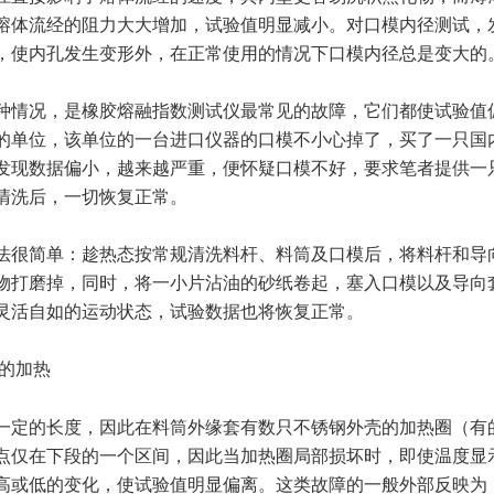
熔体流经的阻力大大增加，试验值明显减小。对口模内径测试，
，使内孔发生变形外，在正常使用的情况下口模内径总是变大的
种情况，是橡胶熔融指数测试仪最常见的故障，它们都使试验值
的单位，该单位的一台进口仪器的口模不小心掉了，买了一只国
发现数据偏小，越来越严重，便怀疑口模不好，要求笔者提供一
清洗后，一切恢复正常。
法很简单：趁热态按常规清洗料杆、料筒及口模后，将料杆和导
物打磨掉，同时，将一小片沾油的砂纸卷起，塞入口模以及导向
灵活自如的运动状态，试验数据也将恢复正常。
的加热
一定的长度，因此在料筒外缘套有数只不锈钢外壳的加热圈（有
点仅在下段的一个区间，因此当加热圈局部损坏时，即使温度显
高或低的变化，使试验值明显偏离。这类故障的一般外部反映为