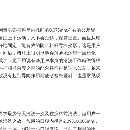
测量头部与料筒内孔间的
左右的公差配
0.075mm
自由上下运动，又不会歪斜，保持垂直。而且从理
好地固定，能有效的防止料杆弯曲变形，这是用户
时间后，料杆上很明显地会薄薄地沉积一层焦化
成了（更不用说有些用户本身的清洗工作就做得很
料杆和导向套之间的配合将不再是这么如意，越来
致没有起到导向作用而使活塞杆歪斜，也是常见现
要求最少每天清洗一次及在换料前清洗，但用户一
以清洗之故。常用的口模内径是
±
，
2.095
0.005mm
薄地一层，相对于小口径来说，已占了相当的比