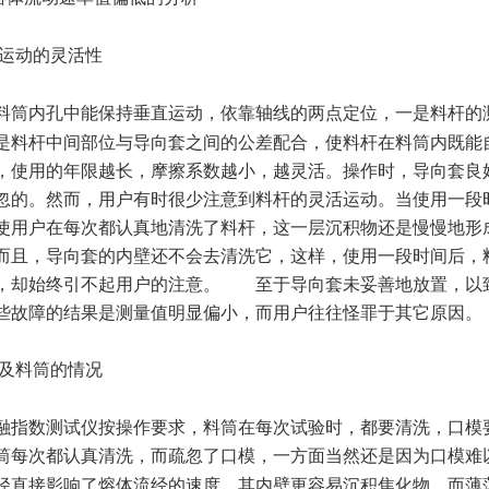
运动的灵活性
料筒内孔中能保持垂直运动，依靠轴线的两点定位，一是料杆的
是料杆中间部位与导向套之间的公差配合，使料杆在料筒内既能
，使用的年限越长，摩擦系数越小，越灵活。操作时，导向套良
忽的。然而，用户有时很少注意到料杆的灵活运动。当使用一段
使用户在每次都认真地清洗了料杆，这一层沉积物还是慢慢地形
而且，导向套的内壁还不会去清洗它，这样，使用一段时间后，
，却始终引不起用户的注意。 至于导向套未妥善地放置，以
些故障的结果是测量值明显偏小，而用户往往怪罪于其它原因。
及料筒的情况
融指数测试仪按操作要求，料筒在每次试验时，都要清洗，口模
筒每次都认真清洗，而疏忽了口模，一方面当然还是因为口模难
径直接影响了熔体流经的速度，其内壁更容易沉积焦化物，而薄