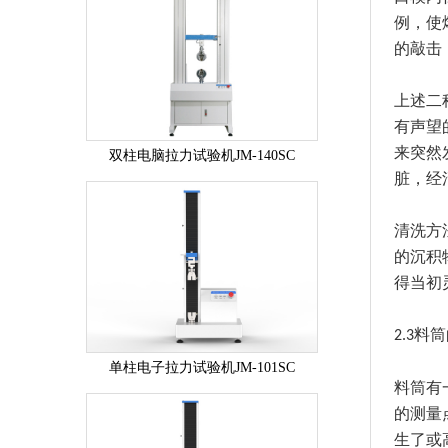
例，使
的敲击
上述二
有声望
来突然
双柱电脑拉力试验机JM-140SC
脏，经
清洗方
的沉积
得当初
料筒
2.3
单柱电子拉力试验机JM-101SC
料筒有
的测量
生了或