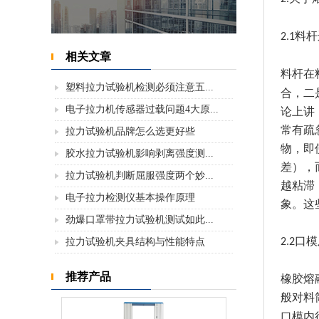
料杆
2.1
相关文章
料杆在
塑料拉力试验机检测必须注意五...
合，二
电子拉力机传感器过载问题4大原...
论上讲
常有疏
拉力试验机品牌怎么选更好些
物，即
胶水拉力试验机影响剥离强度测...
差），
拉力试验机判断屈服强度两个妙...
越粘滞
电子拉力检测仪基本操作原理
象。这
劲爆口罩带拉力试验机测试如此...
口模
拉力试验机夹具结构与性能特点
2.2
推荐产品
橡胶熔
般对料
口模内