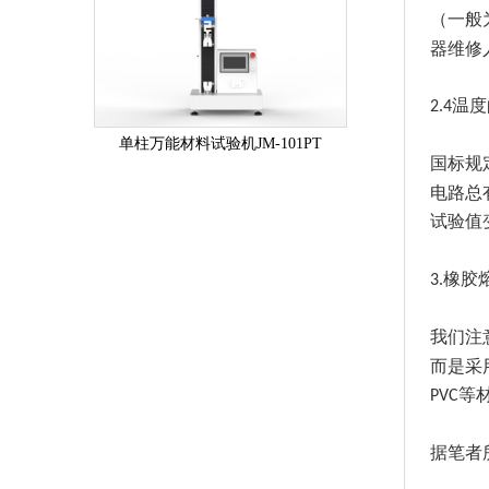
（一般
器维修
温度
2.4
单柱万能材料试验机JM-101PT
国标规
电路总
试验值
橡胶
3.
我们注
而是采
等
PVC
据笔者