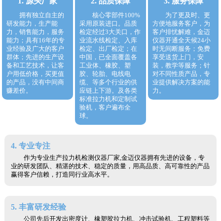
1. 源头厂家
2. 品质保障
3. 服务保障
拥有独立自主的
核心零部件100%
为了更及时、更
研发能力，生产能
采用原装进口。品质
方便地服务客户，为
力，销售能力，服务
检定经过3大关口，作
客户排忧解难，金迈
能力；具有16年的专
业流水线检定、入库
仪器开通全天候24小
业经验及广大的客户
检定、出厂检定；在
时无间断服务；免费
群体；先进的生产设
中国，已全面覆盖各
享受送货上门，安
备和工艺技术，让客
工业体、橡胶、塑
装，教学等服务；针
户用低价格，买更值
胶、轮胎、电线电
对不同性质产品，专
的产品，没有中间商
缆、等多个行业的供
业提供解决方案的能
赚差价。
应链上下游。及各类
力。
标准拉力机和定制试
验机，客户遍布全
球。
4. 专业专注
作为专业生产拉力机检测仪器厂家,金迈仪器拥有先进的设备，专
业的研发团队、精湛的技术、稳定的质量，用高品质、高可靠性的产品
赢得客户信赖，打造同行业高水平。
5. 丰富研发经验
公司先后开发出密度计、橡塑胶拉力机、冲击试验机、工程塑料等