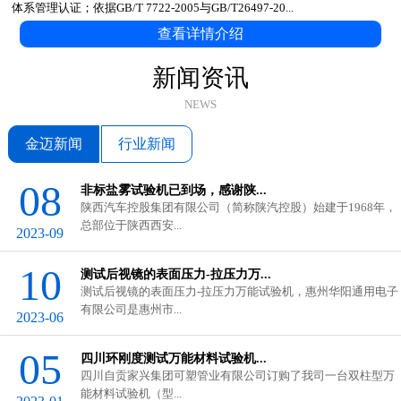
体系管理认证；依据GB/T 7722-2005与GB/T26497-20...
查看详情介绍
新闻资讯
NEWS
金迈新闻
行业新闻
08
非标盐雾试验机已到场，感谢陕...
陕西汽车控股集团有限公司（简称陕汽控股）始建于1968年，
总部位于陕西西安...
2023-09
10
测试后视镜的表面压力-拉压力万...
测试后视镜的表面压力-拉压力万能试验机，惠州华阳通用电子
有限公司是惠州市...
2023-06
05
四川环刚度测试万能材料试验机...
GB/T 3682.1-2018与ASTM D1238...
四川自贡家兴集团可塑管业有限公司订购了我司一台双柱型万
在塑料工业中，熔体流动速率（...
能材料试验机（型...