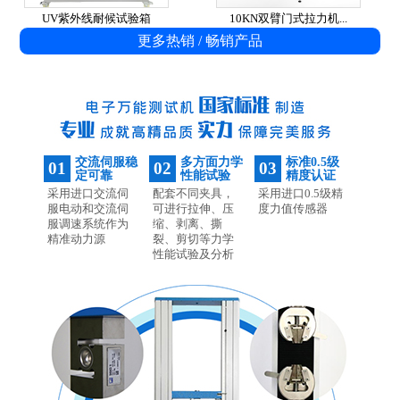
UV紫外线耐候试验箱
10KN双臂门式拉力机...
更多热销 / 畅销产品
交流伺服稳
多方面力学
标准0.5级
01
02
03
定可靠
性能试验
精度认证
采用进口交流伺
配套不同夹具，
采用进口0.5级精
服电动和交流伺
可进行拉伸、压
度力值传感器
服调速系统作为
缩、剥离、撕
精准动力源
裂、剪切等力学
性能试验及分析