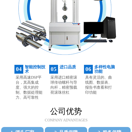
智能控制技
进口品质
多样性电脑
04
05
06
术
功能
采用高速DSP平
采用进口精密滚
具有灵活的、曲
台，其高集成
球传动螺杆与导
线图、数据表、
度、强大的控
向杆，精密预载
报告书查看和打
制、数据处理能
荷滚珠丝杠
印功能
力、高可靠性
公司优势
CONPANY ADVANTAGES