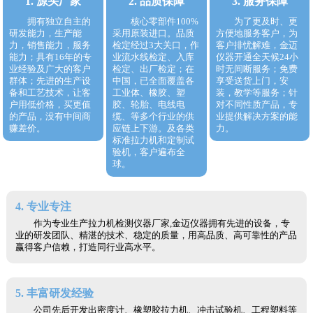
1. 源头厂家
2. 品质保障
3. 服务保障
拥有独立自主的
核心零部件100%
为了更及时、更
研发能力，生产能
采用原装进口。品质
方便地服务客户，为
力，销售能力，服务
检定经过3大关口，作
客户排忧解难，金迈
能力；具有16年的专
业流水线检定、入库
仪器开通全天候24小
业经验及广大的客户
检定、出厂检定；在
时无间断服务；免费
群体；先进的生产设
中国，已全面覆盖各
享受送货上门，安
备和工艺技术，让客
工业体、橡胶、塑
装，教学等服务；针
户用低价格，买更值
胶、轮胎、电线电
对不同性质产品，专
的产品，没有中间商
缆、等多个行业的供
业提供解决方案的能
赚差价。
应链上下游。及各类
力。
标准拉力机和定制试
验机，客户遍布全
球。
4. 专业专注
作为专业生产拉力机检测仪器厂家,金迈仪器拥有先进的设备，专
业的研发团队、精湛的技术、稳定的质量，用高品质、高可靠性的产品
赢得客户信赖，打造同行业高水平。
5. 丰富研发经验
公司先后开发出密度计、橡塑胶拉力机、冲击试验机、工程塑料等