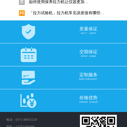
「拉力试验机」拉力机常见误差值有哪些...
「拉力试验机」拉力机常见误差...
金属板材拉力试验机拉伸试验标准试样要...
质量保证
自有工厂，全程把关
金属拉伸试验标准试样要求是什...
电子拉力试验机选择滚珠丝杠还是梯形丝...
交期保证
拉力试验机如何配置合适的丝杆...
按时发货，加急服务
挑选电子拉力机力值是否越大越准！
定制服务
拉力机力值选购十分重要，如何...
根据客户的需求定制生产
GB/T 3682.1-2018与ASTM D1238...
在塑料工业中，熔体流动速率（...
价格优势
合理的价格、良好的信誉
科思Quarrz固体比重计的使用
数显直读式密度测试仪固体采用...
电话：0571-88035229
橡胶比重计密度计与密度测试仪操作使用...
手机：17767180598