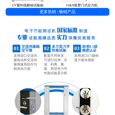
UV紫外线耐候试验箱
10KN双臂门式拉力机...
更多热销 / 畅销产品
交流伺服稳
多方面力学
标准0.5级
01
02
03
定可靠
性能试验
精度认证
采用进口交流伺
配套不同夹具，
采用进口0.5级精
服电动和交流伺
可进行拉伸、压
度力值传感器
服调速系统作为
缩、剥离、撕
精准动力源
裂、剪切等力学
性能试验及分析