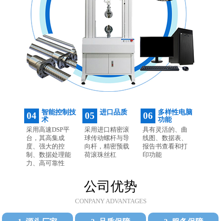
智能控制技
进口品质
多样性电脑
04
05
06
术
功能
采用高速DSP平
采用进口精密滚
具有灵活的、曲
台，其高集成
球传动螺杆与导
线图、数据表、
度、强大的控
向杆，精密预载
报告书查看和打
制、数据处理能
荷滚珠丝杠
印功能
力、高可靠性
公司优势
CONPANY ADVANTAGES